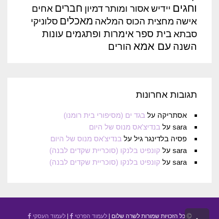
וחגים
חברים
יידיש
אסור ומותר
דמיון
אחים
מאכלים
אישה
מחצית הכוס המלאה
סלוניקי
בית ספר
אימרות ופתגמים
עונות
סבתא
עם אמא
השנה
הורים
תגובות אחרונות
אסתריקה
על
בגד ים (מסיפורי בית רומנו)
sara
על
בנדיצ'אס מנוס של היום
פסיה בלדינגר גיל
על
בנדיצ'אס מנוס של היום
sara
על
קונפיט בלנקו (סוכריית שקדים לבנה)
sara
על
קונפיט בלנקו (סוכריית שקדים לבנה)
כל הזכויות שמורות לשרה שלום |
לעמוד הפרטי
|
לעמוד העסקי