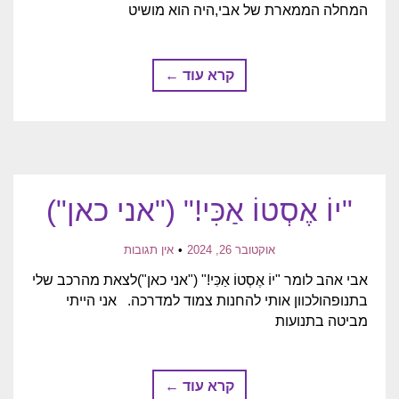
המחלה הממארת של אבי,היה הוא מושיט
קרא עוד ←
"יוֹ אֶסְטוֹ אַכִּי!" ("אני כאן")
אוקטובר 26, 2024
אין תגובות
אבי אהב לומר "יוֹ אֶסְטוֹ אַכִּי!" ("אני כאן")לצאת מהרכב שלי
בתנופהולכוון אותי להחנות צמוד למדרכה. אני הייתי
מביטה בתנועות
קרא עוד ←