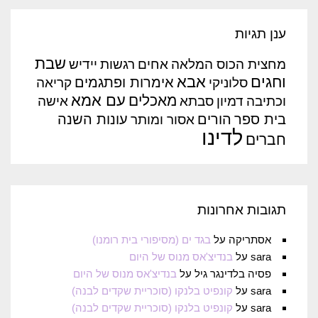
ענן תגיות
שבת
מחצית הכוס המלאה
אחים
רגשות
יידיש
וחגים
אבא
אימרות ופתגמים
סלוניקי
קריאה
עם אמא
מאכלים
וכתיבה
דמיון
סבתא
אישה
בית ספר
הורים
עונות השנה
אסור ומותר
לדינו
חברים
תגובות אחרונות
אסתריקה
על
בגד ים (מסיפורי בית רומנו)
sara
על
בנדיצ'אס מנוס של היום
פסיה בלדינגר גיל
על
בנדיצ'אס מנוס של היום
sara
על
קונפיט בלנקו (סוכריית שקדים לבנה)
sara
על
קונפיט בלנקו (סוכריית שקדים לבנה)