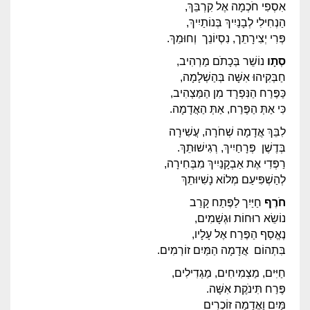
אִסְפִי חֹכְמָה אֶל קִרְבֵּךְ,
הַנְחִילִי לְבָנַיִיךְ בְּנוֹתַיִיךְ,
פְּרִי יְצִירָתֵך, נִסְיוֹנֵך וְחוּמֵךְ.
סְתָו
נוֹשֵׁר בְּכָתֹם מַרְהִיב,
חַבְּקִיהוּ אִשָּׁה בְּהַשְׁלָמָה,
כַּפֶּרַח הַנִּפְרָד מִן הַמַּצְהִיב,
כִּי אַתְּ הַפֶּרַח, אַתְּ הַאֲדָמָה.
לִבֵּךְ אֲדָמָה שְׁחֹרָה, עֲשִׁירָה
בְּדֶשֶׁן פְּרָחַיִיךְ, רְגִישׁוּתֵךְ.
רַפְּדִי אֶת אַבְקָנַיִיךְ מִבְּחִירָה,
לְהַשְׁפִּיעַם מְלוֹא נָשִׁיוּתֵךְ
חֹרֶף
חַיַּיִך לַפֶּתַח קָרַב
נוֹשֵׂא רוּחוֹת וּגְשָׁמִים,
נֶאֱסַף הַפֶּרַח אֶל עָלָיו,
בִּתְהוֹם אֲדָמָה הַמַּיִם זוֹרְמִים.
חַיִּים, מַצְמִיחִים, מַגְדִילִים,
פֶּרַח תִּינֹקֶת אִשָּׁה.
מַּיִם וַאֲדָמָה זוֹכְרִים