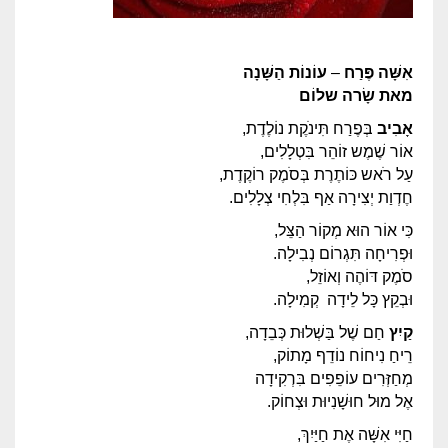
אִשָּׁה
פֶּרַח
–
עוֹנוֹת הַשָּׁנָה
מאת
שָׂרה שלוֹם
אָבִיב
בְּפֶרַח תִּינֹקֶת נוֹלֶדֶת,
אוֹר שֶׁמֶש זוֹהֵר בִּטְלָלִים,
עַל רֹאש כּוֹתֶרֶת בְּסֹמֶק רוֹקֶדֶת,
חֶדְוַת יְצִירָה אַף בִּלְחִי צְלָלִים.
כִּי אוֹר הוּא מְקוֹר הַצֵּל,
וּפְרִיחָה תִּגְרוֹם נְבִילָה.
סֹמֶק דּוֹהֶה וְאוֹזֵל,
וּבְקֵץ כָּל לֵידָה קְמִילָה.
קַיִץ
חַם שֶׁל בַּשְׁלוּת כְּבֵדָה,
רֵיחַ נִיחוֹח נוֹדֵף מָתוֹק,
מְחַזְּרִים עוֹפֵפִים בִּרְקִידָה
אֶל מוּל חוּשָׁנִיוּת וּצְחוֹק.
חַיִּי אִשָּׁה אֶת חַיַּיִךְ,