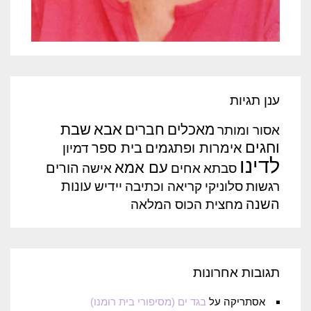
ענן תגיות
אבא
שבת
מאכלים
חברים
אסור ומותר
וחגים
אימרות ופתגמים
בית ספר
דמיון
לדינו
עם אמא
הורים
סבתא
אחים
אישה
עונות
רגשות
סלוניקי
קריאה וכתיבה
יידיש
השנה
מחצית הכוס המלאה
תגובות אחרונות
אסתריקה
על
בגד ים (מסיפורי בית רומנו)