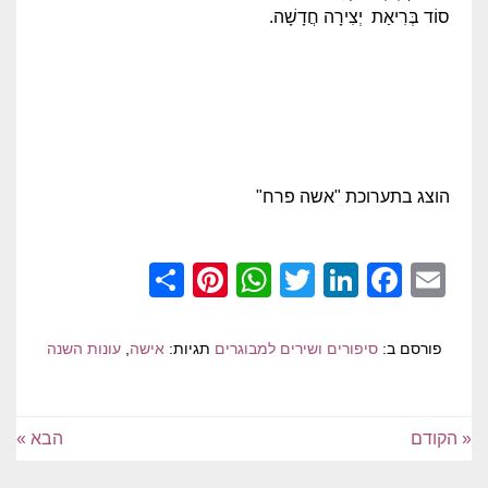
סוֹד בְּרִיאַת יְצִירָה חֲדָשָׁה.
הוצג בתערוכת "אשה פרח"
Pinterest
Share
WhatsApp
Twitter
LinkedIn
Facebook
Email
פורסם ב:
סיפורים ושירים למבוגרים
תגיות:
אישה
,
עונות השנה
« הקודם
הבא »