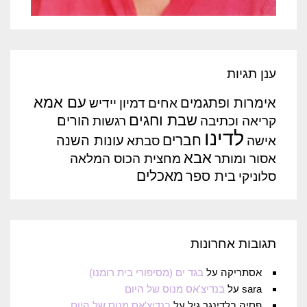
ענן תגיות
עם אמא
אימרות ופתגמים
אחים
דמיון
יידיש
שבת וחגים
הורים
קריאה וכתיבה
רגשות
לדינו
חברים
עונות השנה
אישה
סבתא
אבא
אסור ומותר
מחצית הכוס המלאה
מאכלים
בית ספר
סלוניקי
תגובות אחרונות
אסתריקה
על
בגד ים (מסיפורי בית רומנו)
sara
על
בנדיצ'אס מנוס של היום
פסיה בלדינגר גיל
על
בנדיצ'אס מנוס של היום