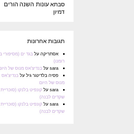
עונות השנה
הורים
סבתא
דמיון
תגובות אחרונות
אסתריקה
על
בגד ים (מסיפורי ב
רומנו)
sara
על
בנדיצ'אס מנוס של היום
פסיה בלדינגר גיל
על
בנדיצ'אס
מנוס של היום
sara
על
קונפיט בלנקו (סוכריית
שקדים לבנה)
sara
על
קונפיט בלנקו (סוכריית
שקדים לבנה)