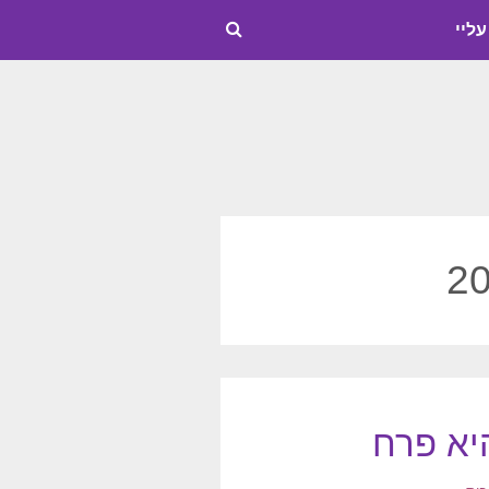
עליי
א פרח