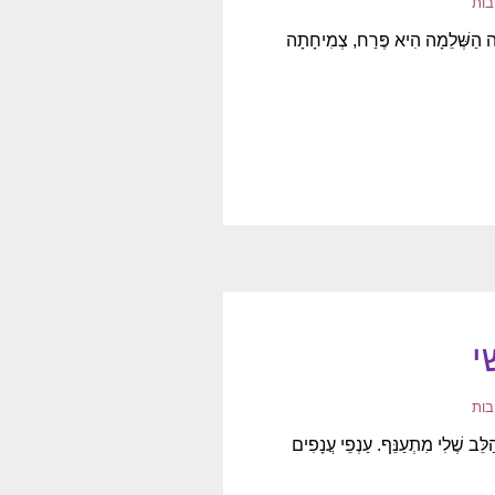
בות
ַשְּׁלֵמָה הִיא פֶּרַח, צְמִיחָתָה
י
בות
ב שֶׁלִי מִתְעַנֵּף. עַנְפֵי עֲנָפִים