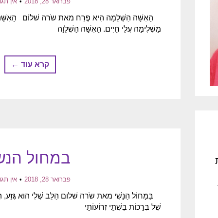
פברואר 28, 2018
אין תגו
הָאִשָּׁה הַשְּׁלֵמָה הִיא פֶּרַח מאת שֹרה שׁלוֹם הָאִשָּׁה ה
מַשְׁלִימָה עֲלֵי חַיִּים. הָאִשָּׁה הַשְׁלֵוָה
קרא עוד ←
במחול הנש
פברואר 28, 2018
אין תגו
בַּמָּחוֹל הַנָשִׁי מאת שֹרה שׁלום הַלֵּב שֶׁלִי הוּא גֶּזַע, הַלֵּ
שֶׁל בְּרָכוֹת בִּשְׁתֵי זְרוֹעוֹתַי