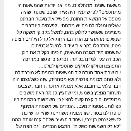
משאות שונים ומתחלפים. מנין אני יודעת שהמשאות היו
מתחלפים? לפי שתמיד היה איזה שובב שכונתי שהיה
מטפס על המשאית החונה, מפשיל את מעטה הברזנט
שעליה ומגלה לנו מה יש מתחתיו. לפעמים היו דברים
מעניינים שאפשר לחלוק בהם, למשל בקבוקי משקה קל
שנשלפו מהארגזים, הורדו בזהירות אל קהל הילדים הצופה
מטה, והתקבלו בקריאות עידוד. למשל אבטיחים…
שנשמטו מיד מגובה המשאית, הוכיחו בקלות את חוק
הכבידה עליו למדנו בכיתה, וברגע בו פגשו במדרכה
התפוצצו ונחלקו לחלקים שהספיקו לכולנו…
יום שבת אחד חנתה ליד המשאיות מכונית לא מוכרת לנו.
ולא סתם מכונית פרטית ולא מסחרית, שזה כשלעצמו היה
דבר פלאי ברחובנו, אלא מכונית ארוכה, רחבה, שצבעה
השחור מנצנץ בשמש, ומי שהציץ פנימה ראה מושבים
מרופדים. היה קצת קשה להציץ כי השמשות במכונית היו
כפולות…אטומות מעט…הנכדים של משפחת אמינוף
סיפרו לנו בסוד, שזו מכונית משוריינת שהייתה שייכת
לנשיא יצחק בן צבי, ושהדוד הצעיר שלהם קנה אותה ממנו.
"לא רק השמשות כפולות", התגאו הנכדים, "גם הפח של