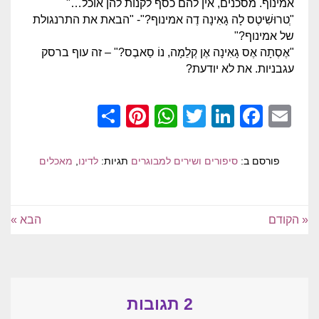
אמינוף. מסכנים, אין להם כסף לקנות להן אוכל…"
"ְטרוּשִׁיטֶס לָה גָאִינָה דֶה אמינוף?"- "הבאת את התרנגולת
של אמינוף?"
"אֶסְתָה אֶס גָאִינָה אֶן קְלֵמָה, נוֹ סַאבֶס?" – זה עוף ברסק
עגבניות. את לא יודעת?
Pinterest
Share
WhatsApp
Twitter
LinkedIn
Facebook
Email
פורסם ב:
סיפורים ושירים למבוגרים
תגיות:
לדינו
,
מאכלים
« הקודם
הבא »
2 תגובות