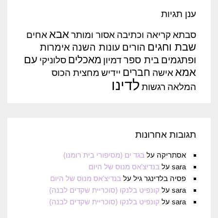
ענן תגיות
אבא
סבתא
קריאה וכתיבה
אסור ומותר
אחים
שבת וחגים
הורים
עונות השנה
אימרות
עם
מאכלים
ופתגמים
בית ספר
דמיון
סלוניקי
אמא
חברים
אישה
יידיש
מחצית הכוס
לדינו
המלאה
רגשות
תגובות אחרונות
אסתריקה
על
בגד ים (מסיפורי בית רומנו)
sara
על
בנדיצ'אס מנוס של היום
פסיה בלדינגר גיל
על
בנדיצ'אס מנוס של היום
sara
על
קונפיט בלנקו (סוכריית שקדים לבנה)
sara
על
קונפיט בלנקו (סוכריית שקדים לבנה)