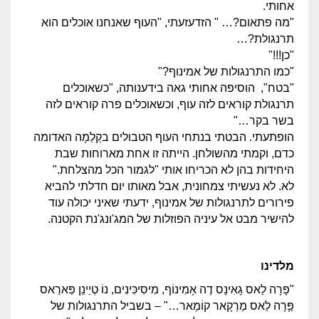
אחותי.
"מה פתאום?… " הזדעזעתי, "העוף שאנחנו אוכלים הוא
תרנגולת?…
"כן!!!"
"כמו התרנגולות של אמינוף?"
"בטח", הוסיפה אחותי גאה בידענותה, "כשאוכלים
תרנגולת קוראים לזה עוף, וכשאוכלים פרה קוראים לזה
בשר בקר…"
הופתעתי. הבטתי בנתחי העוף הטבולים בקְלֵמָה האדומה
כדם, וקמתי מהשולחן. הייתה זו אחת מארוחות שבת
היחידות בהן לא הכריחו אותי "לגמור הכל מהצלחת."
לא. לא נעשיתי צמחונית, אבל מאותו יום חדלתי להביא
פירורים לתרנגולות של אמינוף, ידעתי שאיני יכולה עוד
להישיר מבט אל עיניה הפוזלות של המג'ונג'נת הקטנה.
מלדינו
"פָּרָה לַאס גָאִינָס דֶה אָמִינוֹף, מִיסִיכִּינִים, נוֹ טְיֵינֵן פַּארַאס
פַָּרָה לַאס מֶרְקָאר קוֹמֶאר…" – בשביל התרנגולות של