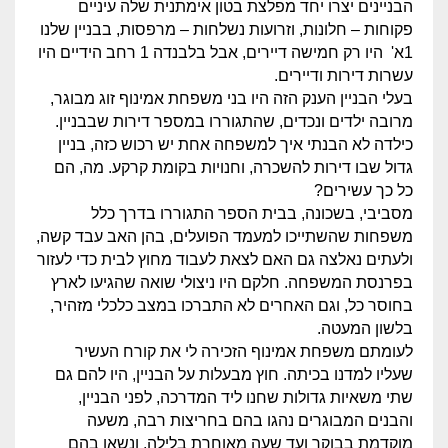
הבניינים יצרו יחד מפלצת בטון אימתנית שלה עיניים
פקוחות – חלונות, וזרועות נשלחות – מרפסות, בבניין שלנו
1א' היו רק חמישה דיירים, אבל בלבנדה 1 רחב הידיים היו
עשרות דירות ודיירים.
בעלי הבניין הענק הזה היו בני משפחת אמינוף זוג מבוגר,
מרובה ילדים ונכדים, שהתגוררו במספר דירות שבבניין.
כילדה לא הבנתי איך למשפחה אחת יש רכוש כזה, בניין
גדול שבו דירות להשכרה, וחנויות בקומת קרקע. מה, הם
כל כך עשירים?
מסביבי, בשכונה, בבית הספר התגוררו בדרך כלל
משפחות שהשתייכו למעמד הפועלים, בהן האב עבד קשה,
ולעתים נאלצה גם האם לצאת לעבוד מחוץ לבית כדי לעזור
בפרנסת המשפחה. חלקם היו ניצולי שואה שהגיעו לארץ
בחוסר כל, וגם האחרים לא התברכו במצב כלכלי מזהיר,
בלשון המעטה.
לעומתם משפחת אמינוף הזכירה לי את קורח העשיר
שעליו למדנו בכיתה. חוץ מבעלות על הבניין, היו להם גם
שתי משאיות גדולות שחנו ליד המדרכה, לפני הבניין,
והבנים המבוגרים נהגו בהם בחריצות רבה, משעה
מוקדמת בבוקר ועד שעה מאוחרת בלילה, ונשאו בהם