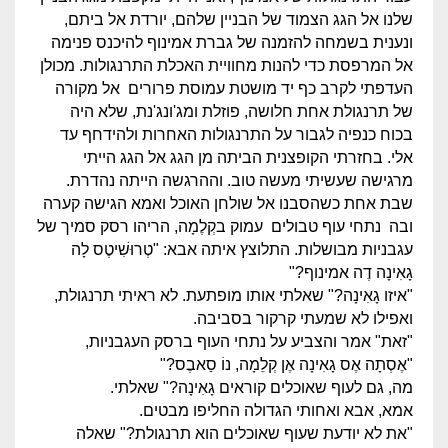
שלנו אל הגג הצמוד של הבניין שלהם, יורדת אל ביתם,
ונענית בשמחה להזמנה של גברת אמינוף להיכנס פנימה
אל המרפסת כדי להנות מחוויית האכלת התרנגולות. מכולן
העדפתי לקרב כף יד מושטת עמוסת פרורים אל מקורה
של תרנגולת אחת חלושה, פוזלת ומג'ונג'נת, שלא היה
בכוח כנפיה לגבור על התרנגולות האחרות ולהידחף עד
אלי. בחזרתי הקופצנית הביתה מן הגג אל הגג הייתי
מרגישה שעשיתי מעשה טוב. וההרגשה הייתה נהדרת.
שבת אחת כשהסבנו אל שולחן האוכל ואמא הגישה קערה
ובה נתחי עוף טבולים עמוק בקְלֶמָה, הריהו רסק סמיך של
עגבניות מבושלות. התלוצץ איתה אבא: "טְרוּשִׁיטֶס לָה
גָאִינָה דֶה אמינוף?"
"איזו גָאִינָה?" שאלתי אותו מופתעת. לא ראיתי תרנגולת,
ואפילו לא שמעתי קרקור בסביבה.
"זאת" אמר והצביע על נתחי העוף ברסק העגבניות,
"אֶסְתָה אֶס גָאִינָה אֶן קְלֵמָה, נוֹ סַאבֶס?"
מה, גם לעוף שאוכלים קוראים גָאִינָה?" שאלתי.
אמא, אבא ואחותי הגדולה החליפו מבטים.
"את לא יודעת שעוף שאוכלים הוא תרנגולת?" שאלה