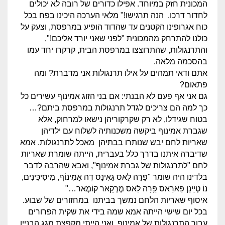
המכונית חזק במיוחד. אפילו כדורים של רובה לא יכולים
לחדור דרכו. הנה תרגישו!" מלאי הערכה היכינו בפח בכל
כוח אגרופינו הקטנים עד שהדוד הופיע במרפסת, וצעק על
כולנו להתרחק מהמכונית "לפני שאני יורד אליכם!",
והתרנגולות, שהתרוצצו במרפסת הבית, קרקרו יחד עמו
בהסכמה מלאה.
אתם ודאי תמהים על אילו תרנגולות אני מדברת? ומה
פתאום?
גם אני אף פעם לא הבנתי: אם בני הזוג אמינוף עשירים כל
כך למה הם צריכים לגדל תרנגולות במרפסת ביתם?…
בטוח שגידלו, לא רק שקרקוריהן נישאו למרחוק, אלא
שגברת אמינוף ביקשה משכנותיה לשלוח עם ילדיהן
שאריות לחם יבש שנותרו בבתיהן מאכל לתרנגולות. אמא
שדיברה איתנו בדרך כלל בעברית, הייתה שומרת שאריות
לחם "לתרנגולות של גברת אמינוף", ואבא שהרבה לדבר
בלדינו היה שומר "פָּרָה לַאס גָאִינָס דֶה אָמִינוֹף, מִיסִיכִּינִים,
נוֹ טְיֵינֵן פַּארַאס פַָּרָה לַאס מֶרְקָאר קוֹמֶאר…"
איסוף שאריות הלחם נמשך בביתנו במחזורים של שבוע.
בכל יום שישי הייתה אמא שמה בידי את שקית הפרורים
עבור התרנגולות של אמינוף, ואני הייתי מקפצת מגג הבניין