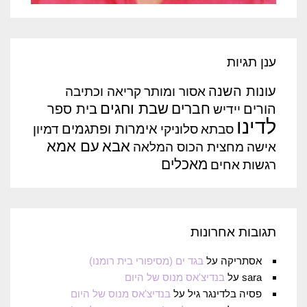
ענן תגיות
עונות השנה
אסור ומותר
קריאה וכתיבה
שבת וחגים
חברים
הורים
בית ספר
יידיש
לדינו
אימרות ופתגמים
סבתא
סלוניקי
דמיון
אבא
עם אמא
אישה
מחצית הכוס המלאה
מאכלים
רגשות
אחים
תגובות אחרונות
אסתריקה
על
בגד ים (מסיפורי בית רומנו)
sara
על
בנדיצ'אס מנוס של היום
פסיה בלדינגר גיל
על
בנדיצ'אס מנוס של היום