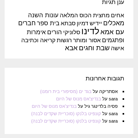
ענן תגיות
עונות השנה
אחים
מחצית הכוס המלאה
מאכלים
חברים
בית ספר
יידיש
דמיון
סבתא
לדינו
עם אמא
הורים
אימרות
סלוניקי
ופתגמים
אסור ומותר
רגשות
קריאה וכתיבה
שבת וחגים
אבא
אישה
תגובות אחרונות
אסתריקה
על
בגד ים (מסיפורי בית רומנו)
sara
על
בנדיצ'אס מנוס של היום
פסיה בלדינגר גיל
על
בנדיצ'אס מנוס של היום
sara
על
קונפיט בלנקו (סוכריית שקדים לבנה)
sara
על
קונפיט בלנקו (סוכריית שקדים לבנה)