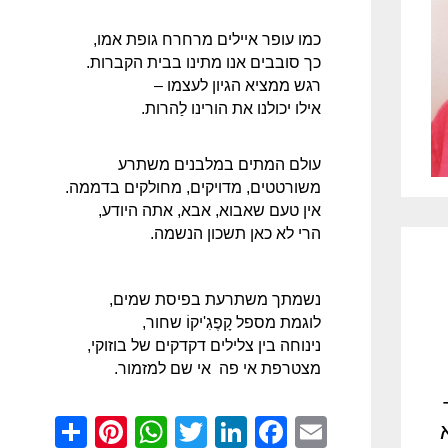
כמו עופר איילים מרחרח גופת אמו,
כך סובבים אנו מתינו בבית הקברות.
רגש ממציא הגיון לעצמו –
אילו יכולנו את הורינו לַהרות.
עולם המתים במלבנים משתרע
משורטטים, מדויקים, מחולקים בדממה.
אין טעם שאבוא, אבא, אתה היודע,
הרי לא כאן תשכון הנשמה.
נשמתך משתרעת בפיסת שמים,
לוגמת מספל קָפֶגִ'יקוֹ שחור,
נינוחה בין צלילים דקדקים של בוזוקי,
מצטרפת אי פה אי שם למזמור.
nterest
hare
WhatsApp
Twitter
LinkedIn
Facebook
Email