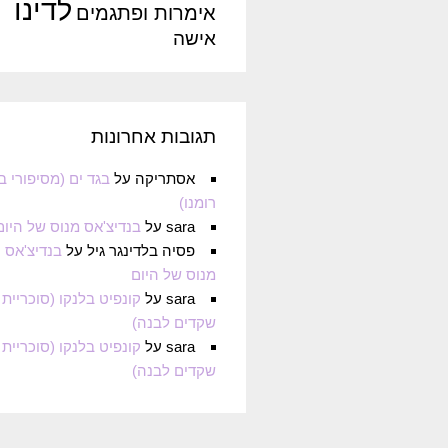
לדינו
אימרות ופתגמים
אישה
תגובות אחרונות
אסתריקה
על
בגד ים (מסיפורי ב
רומנו)
sara
על
בנדיצ'אס מנוס של היום
פסיה בלדינגר גיל
על
בנדיצ'אס
מנוס של היום
sara
על
קונפיט בלנקו (סוכריית
שקדים לבנה)
sara
על
קונפיט בלנקו (סוכריית
שקדים לבנה)