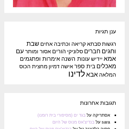
ענן תגיות
שבת
רגשות
סבתא
קריאה וכתיבה
אחים
וחגים
עם
חברים
הורים
סלוניקי
אסור ומותר
אמא
עונות השנה
אימרות ופתגמים
יידיש
מאכלים
בית ספר
אישה
דמיון
מחצית הכוס
לדינו
אבא
המלאה
תגובות אחרונות
אסתריקה
על
בגד ים (מסיפורי בית רומנו)
sara
על
בנדיצ'אס מנוס של היום
פסיה בלדינגר גיל
על
בנדיצ'אס מנוס של היום