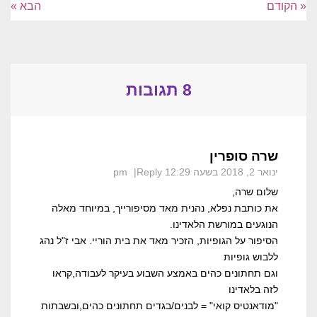
« הקודם
הבא »
8 תגובות
שרה סופרין
ינואר 2, 2018 בשעה 12:29 pm
Reply
שלום שרה,
את כותבת נפלא, נהנית מאד מסיפורייך, במיוחד מאלה
הנוגעים במורשת הלאדינו.
הסיפור על הגופיות, הזכיר מאד את בית הוריי. אבי ז"ל נהג
ללבוש גופיות
וגם תחתונים כהים באמצע השבוע בעיקר לעבודה,קראו
לזה בלאדינו
"מודאנטיס קואי" = לבנים/בגדים תחתונים כהים,ובשבתות