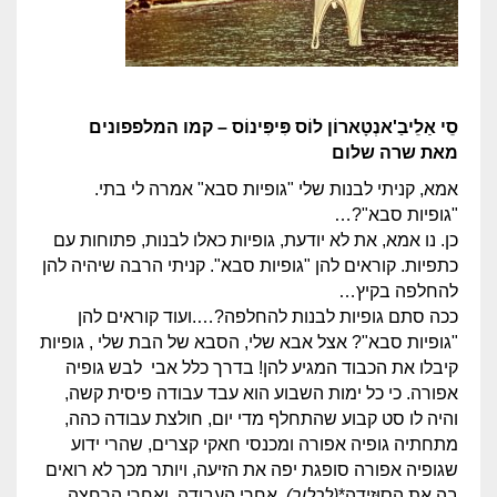
סֵי אַלֵיבַ'אנְטָארוֹן לוֹס פִּיפִּינוֹס – קמו המלפפונים
מאת שרה שלום
אמא, קניתי לבנות שלי "גופיות סבא" אמרה לי בתי.
"גופיות סבא"?…
כן. נו אמא, את לא יודעת, גופיות כאלו לבנות, פתוחות עם
כתפיות. קוראים להן "גופיות סבא". קניתי הרבה שיהיה להן
להחלפה בקיץ…
ככה סתם גופיות לבנות להחלפה?….ועוד קוראים להן
"גופיות סבא"? אצל אבא שלי, הסבא של הבת שלי , גופיות
קיבלו את הכבוד המגיע להן! בדרך כלל אבי לבש גופיה
אפורה. כי כל ימות השבוע הוא עבד עבודה פיסית קשה,
והיה לו סט קבוע שהתחלף מדי יום, חולצת עבודה כהה,
מתחתיה גופיה אפורה ומכנסי חאקי קצרים, שהרי ידוע
שגופיה אפורה סופגת יפה את הזיעה, ויותר מכך לא רואים
בה את הסוּזְיֶדָה*
(לכלוך)
. אחרי העבודה, ואחרי הרחצה