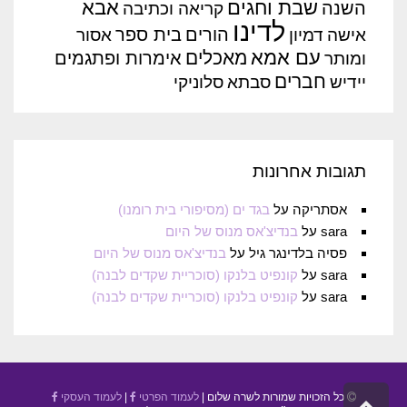
שבת וחגים
אבא
השנה
קריאה וכתיבה
לדינו
הורים
בית ספר
אישה
דמיון
אסור
עם אמא
מאכלים
אימרות ופתגמים
ומותר
חברים
יידיש
סבתא
סלוניקי
תגובות אחרונות
אסתריקה
על
בגד ים (מסיפורי בית רומנו)
sara
על
בנדיצ'אס מנוס של היום
פסיה בלדינגר גיל
על
בנדיצ'אס מנוס של היום
sara
על
קונפיט בלנקו (סוכריית שקדים לבנה)
sara
על
קונפיט בלנקו (סוכריית שקדים לבנה)
כל הזכויות שמורות לשרה שלום |
לעמוד הפרטי
|
לעמוד העסקי
גלילה