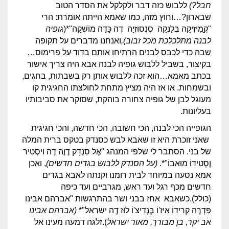
חבל?)
ללבוש כזה דבר ולקלקל את הסדר הטוב
שבארון?…וחוץ מזה, כמו שאמא הייתה אומרת: הרי
"קֳָמִיזִיקָה בְּלַנְקָה סֶנְסוּזְיָה דֶה כָּדָה מוֹשְׁקָה"*(
גופיה
לבנה
מתלכלכת מכל זבוב),
ואנחנו מדברים על תקופה
שבה כדי לכבס לבנים הרתיחו אותם בדוד על פרימוס…
בקיצור, בשביל ללבוש גופיה לבנה אבא היה צריך אישור
בכתב מאמא…הוא זכה ללבוש אותן רק בשבתות, בחגים,
ובשמחות. או אז היה מציץ מתחת לחולצתו החגיגית קו
מעוגל לבן של גופיה צחורה בוהקת, שסוקר את סביבותיו
בעליונות.
הגופייה הכי לבנה, הכי חשובה, הכי חדשה, והכי חגיגית
שאני זוכרת היא זו שאבא לבש כסנדק בטקס ברית המלה
של בני. הסתבר לי שלפי המנהג "אֶל סַנְדָק דֶוֶה דֶה וִיסְטִיר
וֶסְטִידוֹ מוּאבוֹ"*.
(על הסנדק ללבוש בגדים חדשים)
, ואכן
אמא נסעה במיוחד לבית רומנו וקנתה לאבא בגדים
חדשים מכף רגל ועד ראש, מגרביים ועד כיפה
(כולל).כשאבא אחז בבני ושר בהתרגשות "אברהם אבינו
פַּדְרֶה קֵרִידוֹ אִיז'וֹ בֶּנְדִיצ'וֹ לוּז דֶה ישראל"*
(אברהם אבינו
אב יקר,
בן מבורך, מאור ישראל
).זלגה דמעה מעינו אל