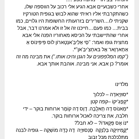
אחרי כשבועיים אבא הגיע אלי רכוב על הווספה שלו,
כשהתקרבתי אליו ראיתי שהוא לבוש בגופית הטורקיז
שקניתי לו…השרירים בזרועותיו החשופות היו גלויים, כמו
בבית… כמו פעם…חייכנו זה אל זו ולא אמרנו דבר, אבל
אחרי שהתיישבתי על הכיסא מאחוריו הפנה אלי אבא
מחצית גופו ואמר: "סֵי אַלֵיבַ'אנְטָארוֹן לוֹס פִּיפִּינוֹס אַ
אַחָארְוָאר אֶל בּאחְצִ'יבַ'אן"*.
("קמו המלפפונים על הגנן והיכו אותו.")
את מבינה מה זה
אומר? כן אבא. אני מבינה. אוהבת אותך אבא.
מלדינו
*סוּזְיֶאדָה – לכלוך
*קָפֶגִ'יקוֹ –קפה קטן
*מַאנוֹס דֶה חָאלְְבָה. דֶוֶס דֶה קוֹמֶר ארוחות בוקר – ידי
חלבה, את צריכה לאכול ארוחות בוקר.
*נוֹ אֶס פֵּקָאדוֹ? – לא חבל?
*קֳָמִיזִיקָה בְּלַנְקָה סֶנְסוּזְיָה דֶה כָּדָה מוֹשְׁקָה – גופיה לבנה
מתלכלכת מכל זבוב