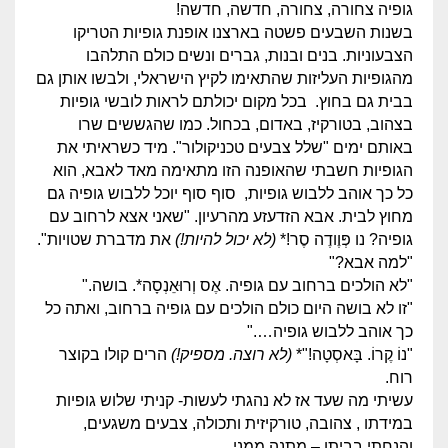
גופיה צחורה, צחורה, חדשה, חדשה!
בשנות השבעים פשטה בארצנו אופנת גופיות הטריקו
הצבעוניות. בנים ובנות, גברים ונשים כולם התלהבו
מהגופיות העליזות שהתאימו לקיץ הישראלי, ולבשו אותן גם
בבית גם בחוץ. בכל מקום יכולתם לראות לובשי גופיות
בצהוב, בטורקיז, באדום, בכחול. כמו שהגששים שרו
באותם ימים "שלל צבעים טכניקולור". מיד כשראיתי את
הגופיות חשבתי שהאופנה הזו מתאימה מאד לאבא, הוא
כל כך אוהב ללבוש גופיות, סוף סוף יוכל ללבוש גופיה גם
מחוץ לבית. אבא הזדעזע מהרעיון. "שאני אצא לרחוב עם
גופיה? נו פְּוֶודֶה סֶר!*
(לא יכול להיות!)
את מדברת שטויות".
"למה אבא?"
"לא הולכים ברחוב עם גופיה. אֶס וְרוּאֵנְסָה*. בושה."
"זו לא בושה היום כולם הולכים עם גופיה ברחוב, ואתה כל
כך אוהב ללבוש גופיה…."
"נוֹ קֶרוֹ. בָּאסְטָה!"*
(לא רוצה. מספיק!)
הרים קולו בקוצר
רוח.
עשיתי מה שעד אז לא נהגתי לעשות- קניתי שלוש גופיות
במידתו , צהובה, טורקיזית ותכולה, צבעים משגעים,
והנחתי בביתו – מתנה ממני….