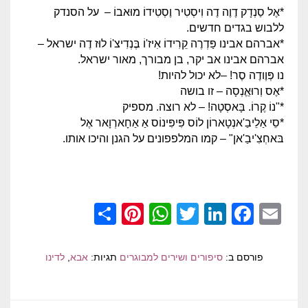
*אֶל סַנְדָק דֶוֶה דֶה וִיסְטִיר וֶסְטִידוֹ מוּאבוֹ – על הסנדק
ללבוש בגדים חדשים.
*אברהם אבינו פַּדְרֶה קֵרִידוֹ אִיז'וֹ בֶּנְדִיצ'וֹ לוּז דֶה ישראל –
אברהם אבינו אב יקר, בן מבורך, מאור ישראל.
נו פְּוֶודֶה סֶר! –לא יכול להיות!
*אֶס וְרוּאֵֶנְסָה – זו בושה
*"נוֹ קֶרוֹ. בָּאסְטָה! – לא רוצה. מספיק
*סֵי אַלֵיבַ'אנְטָארוֹן לוֹס פִּיפִּינוֹס אַ אַחָארְוָאר אֶל
בּאחְצִ'יבַ'אן" – קמו המלפפונים על הגנן והיכו אותו.
Pinterest
Share
WhatsApp
Twitter
LinkedIn
Facebook
Email
פורסם ב:
סיפורים ושירים למבוגרים
תגיות:
אבא
,
לדינו