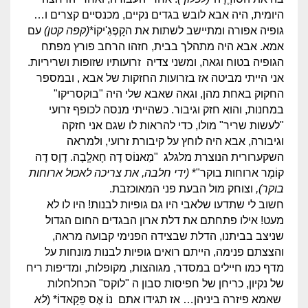
היומית, היה אבא לובש בגדים נקיים, מכנסיים קצרים ו…
גופיה אפורה ומתיישב לשתות את הקָפֶגִ'יקוֹ*
(קפה קטן)
עם
אמא. אבא היה מתהלך בבית, חזהו הרחב פורץ מפתח
הגופיה בטוח וגאה, ומשני צדיה זרועותיו שזופות ושריריות.
אני הייתי מביטה אז בזרועות החזקות של אבא , ובמספר
החקוק באחת מהן, וגאה שאבא שלי היה "בוקסריקו"
במחנות, והוא חזק וגיבור. כשהייתי מנסה לכופף זרועי
"לעשות שריר" מולו, כדי להראות לו שגם אני חזקה
וגיבורה, אבא היה לוחץ על קיבורת זרועי, ולמראה
השקערורית הנוצרת מלגלג "מַאנוֹס דֶה חָאלְְבָה. דֶוֶס דֶה
קוֹמֶר ארוחות בוקר"*
(ידי חלבה, את צריכה לאכול ארוחות
בוקר),
וצוחק מול הבעת פני המאוכזבת.
חשוב לי שתדעו שלאבי היו גם גופיות לבנות! היו לו לא
מעט! אילו פתחתם את דלת ארון הבגדים החום הגדול
שניצב בביתנו, הדלת שבצידה הפנימי קבועה מראה,
והצצתם פנימה, הייתם רואים גופיות לבנות מונחות על
מדף כמו חיילים במסדר, מגוהצות, מקופלות, ומדיפות ריח
של נקיון, כריחן של חפיסות סבון ה "לוקס" הכחלחלות
שאמא פיזרה ביניהן… אז תגידו אתם נוֹ אֶס פֵּקָאדוֹ* (
לא