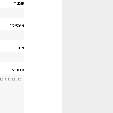
שם: *
אימייל *
אתר:
תגובה: