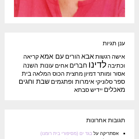
ענן תגיות
אבא
עם אמא
הורים
אישה
רגשות
קריאה
לדינו
חברים
עונות השנה
וכתיבה
אחים
בית
אסור ומותר
דמיון
מחצית הכוס המלאה
שבת וחגים
ספר
אימרות ופתגמים
סלוניקי
מאכלים
יידיש
סבתא
תגובות אחרונות
אסתריקה
על
בגד ים (מסיפורי בית רומנו)