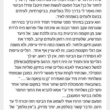
לחזור על כך! אבל הפעם לעשות זאת היטב! ומיד! הביטוי
הזה נאמר לי בדרך כלל בעליונות, בביקורתיות, לעיתים
בכעס ולעתים בשמחה לאיד.
הוא עיצבן במיוחד מפני שתמיד תמיד היה כרוך בטירחה
שנגרמה עקב חוסר הבנה או שיכחה שלי ופרושו היה לרדת
שוב מן הקומה הרביעית בה גרנו וללכת שוב אל היעד
המרשיע, שלעתים היה רחוק ולעתים קרוב, לסדר את
הטעון תיקון ולחזור. לא משנה כמה הייתי עייפה, ולא משנה
אם רגלי הקטנות כאבו, זה לא עניין אף אחד. רגליים עייפות
לא הסתדרו עם הביטוי הזה. אין לך ראש, יש לך
רגליים! זהו! ותמיד זה היה דחוף. הרגע! פִּישִׁין!!!(עכשיו!!!)
למשל כשהבאתי לאבא נעליים שהיו בתיקון סוליות אצל
הסנדלר, ושכחתי לקחת עודף מעשר לירות. כמובן שננזפתי
ונשלחתי חזרה מיד עם האמירה "כֶּן נוֹ טְיֶאנֶה וגו'…. "
,כשהבאתי מהמכולת לחם שחור אחד במקום שחור אחד
וחצי לבן נשלחתי מיד ע"י אמא להביא את החצי החסר
מלווה בביטוי המעצבן….
הפעם שהכי הרגיז אותי לשמוע את הביטוי הזה זכורה לי עד
היום. הדבר קשור בטלפון או, יותר מדויק, ב"אין טלפון" של