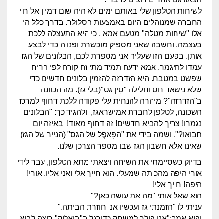
לשיחות הטלפון שלי באותם ימים לא היה שום דמיון אל חיי
החברה שמנוהלים היום באמצעות הסלולר. בדרך כלל היו
אלו "שיחות מטלה" מטעם אמא , כי היא התעצלה ללכת
בעצמה, וחשבה שאני מספיק מוכשרת ופנויה כדי לבצע
אותן. בפעם הזו שעליה אני מספרת לכם, הבלונים של הגז
עמדו להיגמר. אמא ידעה תמיד מתי זה קורה לפי הריח
שפשט במטבח. היא הזדרזה להזמין בלונים חדשים כדי
שלא נישאר חס וחלילה "סִין גס"(בלי גז). מה הכוונה
ב"הזדרזה"? מיהרה להנחית עלי פקודה ללכת דחוף למרכז
השכונה, לטלפן לחברת אמישראגז, ולהגיד כך: "הבלונים
נגמרו! צריך להביא חדשים! זה דחוף מאוד! באיזה יום
תבואו?". ושמה בידי את "הפָּאפֶּל של הגַס" (הנייר של הגז)
שאינו אלא חשבון הגז שבו מספר הצרכן שלנו.
בדיוק כשסיימתי את השיחה ויצאתי מתא הטלפון, עבר לידי
אורי היפה מהכיתה שמעלי. הוא חייך אלי ואני אליו. אורי!
היפה! חייך אלי!
הוא שאל אותי "מה את עושה כאן?"
עניתי לו "הזמנתי גז ועכשיו אני חוזרת הביתה."
והוא אמר:"אני הולך למשחק כדורגל ב"ביאליק" רוצה לבוא