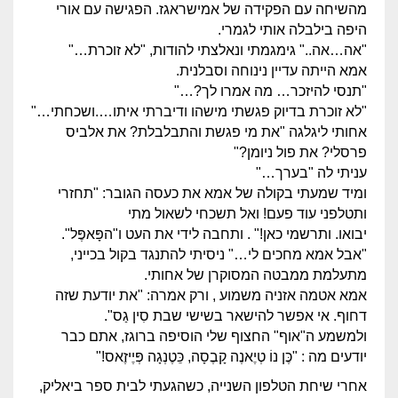
מהשיחה עם הפקידה של אמישראגז. הפגישה עם אורי
היפה בילבלה אותי לגמרי.
"אה…אה.." גימגמתי ונאלצתי להודות, "לא זוכרת…"
אמא הייתה עדיין נינוחה וסבלנית.
"תנסי להיזכר… מה אמרו לך?…"
"לא זוכרת בדיוק פגשתי מישהו ודיברתי איתו….ושכחתי…"
אחותי ליגלגה "את מי פגשת והתבלבלת? את אלביס
פרסלי? את פול ניומן?"
עניתי לה "בערך…"
ומיד שמעתי בקולה של אמא את כעסה הגובר: "תחזרי
ותטלפני עוד פעם! ואל תשכחי לשאול מתי
יבואו. ותרשמי כאן!" . ותחבה לידי את העט ו"הפָּאפֶּל".
"אבל אמא מחכים לי…" ניסיתי להתנגד בקול בכייני,
מתעלמת ממבטה המסוקרן של אחותי.
אמא אטמה אזניה משמוע , ורק אמרה: "את יודעת שזה
דחוף. אי אפשר להישאר בשישי שבת סִין גַס".
ולמשמע ה"אוף" החצוף שלי הוסיפה ברוגז, אתם כבר
יודעים מה : "כֶּן נוֹ טְיֶאנֶה קָבֶסָה, כֵּטֶנְגָה פְּיֶיזֶאס!"
אחרי שיחת הטלפון השנייה, כשהגעתי לבית ספר ביאליק,