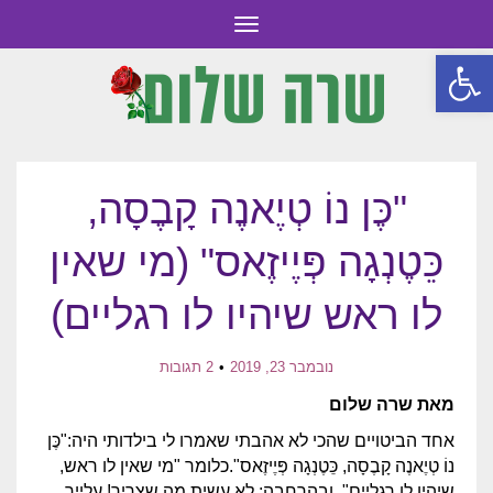
תפריט
פתח סרגל נגישות
"כֶּן נוֹ טְיֶאנֶה קָבֶסָה,
כֵּטֶנְגָה פְּיֶיזֶאס" (מי שאין
לו ראש שיהיו לו רגליים)
נובמבר 23, 2019
2 תגובות
מאת שרה שלום
אחד הביטויים שהכי לא אהבתי שאמרו לי בילדותי היה:"כֶּן
נוֹ טְיֶאנֶה קָבֶסָה, כֵּטֶנְגָה פְּיֶיזֶאס".כלומר "מי שאין לו ראש,
שיהיו לו רגליים". ובהרחבה: לא עשית מה שצריך! עלייך