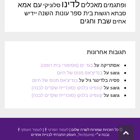
לדינו
עם אמא
מאכלים
ופתגמים
סלוניקי
בית ספר
עונות השנה
סבתא
רגשות
יידיש
שבת וחגים
אחים
תגובות אחרונות
אסתריקה
על
בגד ים (מסיפורי בית רומנו)
sara
על
בנדיצ'אס מנוס של היום
פסיה בלדינגר גיל
על
בנדיצ'אס מנוס של היום
sara
על
קונפיט בלנקו (סוכריית שקדים לבנה)
sara
על
קונפיט בלנקו (סוכריית שקדים לבנה)
כל הזכויות שמורות לשרה שלום |
לעמוד הפרטי
|
לעמוד העסקי
גלילה
נבנה ע״י
Techjump
, העסק החברתי לבניית אתרים
לראש