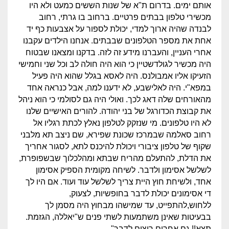
אותם ימים. בדרום ת"א של שנות הששים כמעט ולא היו
מכשירי טלפון בבתים פרטיים. ברחוב בו גרתי, רחוב
לבנדה שהיה ארוך למדי, יכולת לספור על אצבעות כף יד
אחת את מספר הטלפונים שבבתים. אנחנו הילדים עקבנו
אחרי העניין, והעברנו מידע זה לזה. בדקנו ומצאנו שבטוח
היה מכשיר לגולדשטיין כי הוא היה חולה לב וכל שני וחמישי
הזעיקו אליו אמבולנס. היה לאסא בגלל שהוא היה פעיל
במפא"י. היה לאלישבע, לא ידענו למה, אבל כנראה אחד
מהאורחים שלה דאג לכך. ואולי היה גם לסולמי כי הוא ניהל
את קבוצת הכדורגל של בני יהודה. להורים האישיים שלנו
לא היו טלפונים. מי שנזקק לטלפון נאלץ לכתת רגליו אל
רחוב סאלמה שבמרכז שכונת שפירא, שם ניצב תא מלבני
שקוף של טלפון ציבורי ויכולת להיכנס לתא, לסגור אחריך
את הדלת, להתעלם מהריח שבתא ומהלכלוך שבשפופרת,
לשלשל אסימון ולדבר. לשיחה מקומית הספיק אסימון
אחד, ולשיחת חוץ היית צריך לשלשל עוד ועוד. אם היו לך
די אסימונים יכולת לדבר בחופשיות, לצעוק,
ללחוש,להתפייט, עד שמישהו מבחוץ היה מסמן לך
בבעיטות שאינן משתמעות לשתי פנים ש"יאללה, הגזמת.
תצא!! גם אחרים רוצים לדבר".