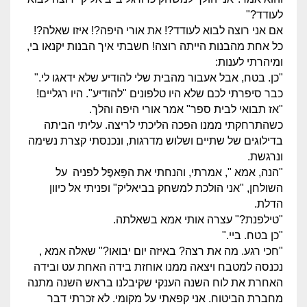
לעודד?"
אם אני רוצה לבוא לעודד?! את אורי היפה?! איזו שאלה?!
כל אחת מהבנות הייתה רוצה! חשבתי איך הבנות יקנאו בי,
ומיהרתי לענות:
"כן. בטח, אבל אעבור מהבית שלי להודיע שלא ידאגו לי."
כבר סיפרתי לכם שלא היו טלפונים "להודיע". היו רגליים!
"אז תבואי לבית ספר" אמר אורי היפה והלך.
כשהתרחקתי ממנו הפכה הליכתי לריצה. עליתי הביתה
בדילוגים של שתיים ושלוש מדרגות, ונכנסתי קצרת נשימה
ונרגשת.
"הנה, אמא ", אמרתי, והנחתי את הפָּאפֶּל לפניה על
השולחן, "אני הולכת למשחק בביאליק" ופניתי אל כיוון
הדלת.
"טילפנת?" עצרה אותי אמא בשאלתה.
"כן בטח. ביי."
"חכי רגע. מה את רצה? באיזה יום יבואו?" שאלה אמא ,
נכנסה למטבח ויצאה ממנו אוחזת בידה האחת עט ובידה
האחרת את לוח השנה הענקי שקיבלנו בראש השנה מתנה
מחברת הביטוח. אני קפאתי על מקומי. לא זכרתי דבר