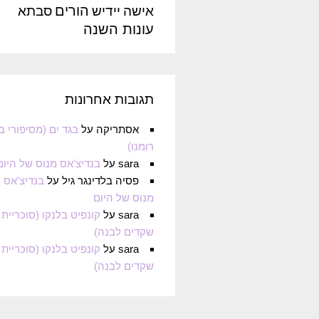
הורים
אישה
יידיש
סבתא
עונות השנה
תגובות אחרונות
אסתריקה
על
בגד ים (מסיפורי ב
רומנו)
sara
על
בנדיצ'אס מנוס של היום
פסיה בלדינגר גיל
על
בנדיצ'אס
מנוס של היום
sara
על
קונפיט בלנקו (סוכריית
שקדים לבנה)
sara
על
קונפיט בלנקו (סוכריית
שקדים לבנה)