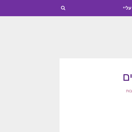
עליי
ם
בות