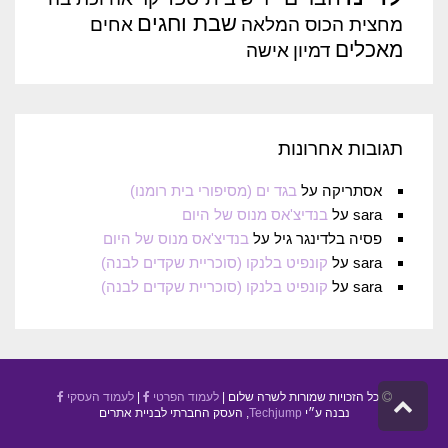
שבת וחגים
מחצית הכוס המלאה
אחים
מאכלים
דמיון
אישה
תגובות אחרונות
אסתריקה
על
בגד ים (מסיפורי בית רומנו)
sara
על
בנדיצ'אס מנוס של היום
פסיה בלדינגר גיל
על
בנדיצ'אס מנוס של היום
sara
על
קונפיט בלנקו (סוכריית שקדים לבנה)
sara
על
קונפיט בלנקו (סוכריית שקדים לבנה)
כל הזכויות שמורות לשרה שלום |
לעמוד הפרטי
|
לעמוד העסקי
גלילה
נבנה ע״י
Techjump
, העסק החברתי לבניית אתרים
לראש
העמוד