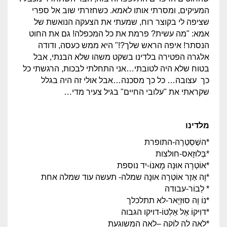
המעיקים, ומסרתי אותו לאמא. כשחזרתי שוב אל ספרי
שציפה לי בקוצר רוח, שמעתי את הצעקה הנואשת של
אמא: "מה עשית? פרמת את כל המכפלה! גם את החוט
הנסתר! איפה הראש שלך?!" היא ממש כעסה, ודודה
אלגרה הפטירה בלדינו בשקט משהו שלא הבנתי, אבל
בטוח שלא היה לטובתי…אני התחלתי לבכות, הרגשתי כל
כך עצובה… כל כך מסכנה…אבל אולי זה היה בגלל
שקראתי את "עלובי החיים" בגיל צעיר מדי…
מלדינו
*השַׁסְטְרָה-התופרת
*בְּלוּזָאס-חולצות
*אוֹטְרָה אוּנָה מָאנוֹ-יד נוספת
*וָה אַזֶר אוֹטְרָה אוּנָה שמלה- תעשה עוד שמלה אחת
* לַבוֹר-עבודה
*נוֹ וָה סוּזְיָאר-לא תתלכלך
*דוִיקוֹ אֶל אַלְטוֹ-דויקו הגבוה
*לאה לָה לוֹקָה –לאה המשוגעת