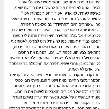
היה יום תופרת אחד שבו ממש ממש כעסו עלי ואפילו
בכיתי. אמא לא הייתה מוכנה להשלים עם הידיעה שאני,
כאישה לעתיד, לא אדע "אפילו לתפור כפתור! אפילו
להשחיל גומי לתחתונים!" היא הייתה איתנה בדעתה שעלי
מה שאומרים היום "להתיידד" עם מלאכת התפירה,
ושבאחריותה לדאוג לכך. אז בין העבודות היזומות שנועדו
לקרב אותי אל עולם התפירה היא הייתה נותנת לי מפעם
לפעם עבודות יזומות, כמו להשחיל חוט למחט, לאסוף את
הסיכות מהריצפה בעזרת המגנט האדום שצורתו פרסה,
להתאים צבע חוט לכפתור…וגם…לפרום את התכִים
הגסים של חוטי המכלב שחיברו את המכפלה של החצאית.
כל זאת כמובן אחרי שהיא תפרה את המכפלה בחוט נסתר
שעין אדם לא ראתה.
והנה קרה המקרה שבאותו יום נורא, הייתי שקועה בקריאת
הספר "עלובי החיים" מאת ויקטור הוגו. הייתי רובי ככולי
בתוך הסבל הנוראי המתואר בספר… בתוך העוני והסחי…
בתוך גורלם של הגיבורים הנאבקים לשנות את חייהם…
נעניתי לבקשתה של אמא, וראשי היה עדיין בעולם הנוראי
שצייר ויקטור הוגו…פרמתי ופרמתי ופרמתי…. עד
שהחוטים הרפויים התלפפו זה בזה, הבד השתחרר מכבליו