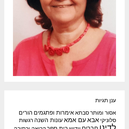
ענן תגיות
אימרות ופתגמים
הורים
אסור ומותר
סבתא
אבא
עם אמא
עונות השנה
סלוניקי
רגשות
לדינו
חברים
בית ספר
יידיש
קריאה וכתיבה