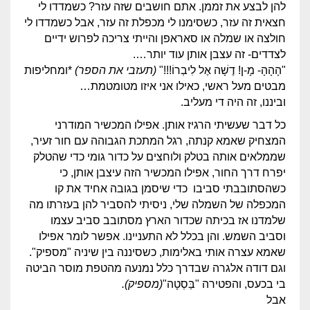
להן לבצע את זממן. אתם חושבים שזה עזר? כשמדדו לי
חצאית זה עזר, כשסימנו לי מכפלת זה עזר, אבל כשמדדו לי
חולצה או שמלה או סאראפן והייתי צריכה לפרוש ידיים
לצדדים- זה עצבן אותן עוד יותר….
"הָהָהָ- מָ-ן! דֶשָׁה אֶל לִיבְרוֹ!!!"
(תעזבי את הספר)
*ומחליפות
מבטים מעל ראשי, כאילו אני איזו מטומטמת…
וביננו, זה היה די מעליב.
כל דבר שעשיתי הרגיז אותן. אפילו המכשיר המודרני
המצחיק שאמא קנתה, רגל המתכת הגבוהה עם חור זעיר,
שממלאים אותה בטלק ולוחצים על כדור גומי כדי שהטלק
יפרח דרך החור, אפילו המכשיר הזה עיצבן אותן, כי
כשהסתובבתי סביבו כדי שיסמן בגובה אחיד את קו
המכפלה של השמלה שלי, ניסיתי להסביר להן בעזרתו מה
שלמדנו אז בכיתה שכדור הארץ מסתובב סביב עצמו
וסביב השמש. והן בכלל לא התעניינו. אפשר לומר אפילו
שאמא עצרה אותי באלימות, כשסיננה בין שיניה "מספיק".
וגם דודה אלגרה שבדרך כלל נמנעה מהטפת מוסר הביטה
בי בכעס, והפטירה "בַּסְטָה"
(מספיק).
אבל