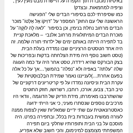
באיטיות מכובדת תוך הקפדה על היישרת מבט מעין לעין ,
וציפיה למחמאות. ובצדק!
כמו שסיפרתי לכם בסיפורי הבדים שלי "הפגישה
הראשונה שלי עם החוק" המספר על "דוִיקוֹ אֶל אַלְטוֹ" מוכר
הבדים מרחוב נחלת בנימין, וכן בסיפור "לאה לָה לוֹקָה" על
מוכרת הבדים המיתולוגית מרחוב אלנבי – מלאכת קניית
בד לתפירה הייתה באותם ימים של ילדותי תורה שלמה. זה
היה אחד הטסטים הרציניים שבו נמדדה בעלת הבית.
(טסט חשוב נוסף היה מידת הצלחתה בדקוּת ובפריכוּת של
בצק הבורקס שהיא רידדה, טסט אחר היה עד כמה העוגה
שלה "עלתה" באפיה ולא "נפלה" בהמשך…אך על כל אלה
בפעם אחרת…)לענייננו נאמר שמידת הבַּלַבּוּסְטִיוּת של
עקרת הבית וניסיונה נמדדו על פי קריטריונים דרקוניים של
טיב הבד, צבעו, אורכו, רוחבו, רשרושו, חוזק החוטים
שהשתרבבו מאימרתו, מידת הדיוק של הדוגמה , וודאי היו
מרכיבים נוספים שנסתרו מעיני, כי אני הייתי ידועה
כאסטרונאוטית עם שתי ידיים שמאליות שאין לצפות ממנה
לעזרה ממשית בעבודות בית בכלל, ובתפירה בפרט. היה
מוסכם על בני הבית ותופרותיו שחלקי ביום תפירה
המשפחתי מצומצם למינימום, והכי חשוב שלא אפריע.