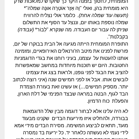
המומחית, לחסוך בזמנה היקר כך שיוקדש למלאכות שרק
היא מומחית בהן, ואולי "וָה אַזֶר אוֹטְרָה אוּנָה שמלה"*
(תעשה עוד שמלה אחת).
כלומר אולי נצליח להרוויח
שמלה נוספת באותו יום, וננצל עד הסוף את התשלום
שניתן לה עבור יום העבודה. מה שנקרא "לַבוֹר*
(עבודה)
בקבלנות".
התופרת המומחית הייתה מגיעה אל הבית בבוקרו של יום,
פורשת לפנינו את מיטב הז'ורנאלים האירופאיים, ומזמינה
אותנו להעטות על עצמנו, בעיני רוחנו את בגדי הדוגמניות
החטובות. היום יש תוכנות מיוחדות במחשב שמאפשרות
להציב את הבגד לפני גופנו, ולראות בצג את עצמינו
לובשים אותו. אבל אז לפני חמישים שנה (איני רוצה לכתוב
יותר. מספיק חמישים…) אז עשינו זאת בעזרת הצמדת
הבד לגוף, הבטה במראה שבצד הפנימי של דלת הארון,
והפעלת כוח הדמיון.
לא היה עלינו אלא לבחור דוגמה מבין שלל הדוגמאות
בבורדה, ולהחליט איזו מיריעות הבדים שקנינו מבעוד
מועד, תתאים לביצוע המשימה. מסירת הבדים מידי אמא
לידי נעמי לא נעשתה כלאחר יד. כל יריעת בד נמסרה