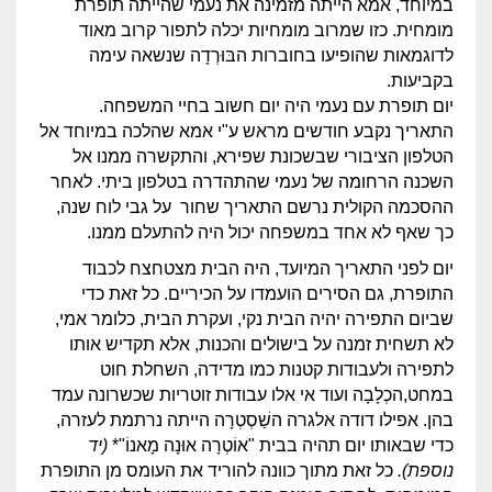
במיוחד, אמא הייתה מזמינה את נעמי שהייתה תופרת
מומחית. כזו שמרוב מומחיות יכלה לתפור קרוב מאוד
לדוגמאות שהופיעו בחוברות הבּוּרְדָה שנשאה עימה
בקביעות.
יום תופרת עם נעמי היה יום חשוב בחיי המשפחה.
התאריך נקבע חודשים מראש ע"י אמא שהלכה במיוחד אל
הטלפון הציבורי שבשכונת שפירא, והתקשרה ממנו אל
השכנה הרחומה של נעמי שהתהדרה בטלפון ביתי. לאחר
ההסכמה הקולית נרשם התאריך שחור על גבי לוח שנה,
כך שאף לא אחד במשפחה יכול היה להתעלם ממנו.
יום לפני התאריך המיועד, היה הבית מצטחצח לכבוד
התופרת, גם הסירים הועמדו על הכיריים. כל זאת כדי
שביום התפירה יהיה הבית נקי, ועקרת הבית, כלומר אמי,
לא תשחית זמנה על בישולים והכנות, אלא תקדיש אותו
לתפירה ולעבודות קטנות כמו מדידה, השחלת חוט
במחט,הכְלָבָה ועוד אי אלו עבודות זוטריות שכשרונה עמד
בהן. אפילו דודה אלגרה השַׁסְטְרָה הייתה נרתמת לעזרה,
כדי שבאותו יום תהיה בבית "אוֹטְרָה אוּנָה מָאנוֹ"*
(יד
נוספת).
כל זאת מתוך כוונה להוריד את העומס מן התופרת