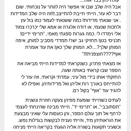
"עולה להן בבריאות…"
אבל היה שלב שבו אי אפשר היה לוותר על נוכחותי. שום
דבר לא עזר, הייתי חייבת להתייצב.!!!זה היה שלב המדידות
. אני שנאתי מדידות! כמה ששנאתי לעמוד כמו בול עץ
ולחכות שנעמי, או דודה אלגרה או אמא שלי יכרכרו צמוד
אלי וימדדו לי. כמה גערות ספגתי מאמי, "תרימי ידיים!
תכניסי בטן! תחזיקי גב ישר! תמדדי מסביב למותן, איפה
המותן שלך?…לא. המותן שלך כאן! את עוד אומרת
אוּף????חוצפנית!!!"
אז מצאתי פתרון, כשנקראתי למדידות הייתי מביאה את
הספר שבו קראתי באותה שעה,
החזקתי אותו בידי מול עיני, עמדתי וקראתי, וזה עזר לי
להתייחס באורך רוח אליהן ואל מדידותיהן. ואפילו לא
להגיד עוד "אוּף" בקול רם.
לעתים כשהייתי שומעת מפיהן צעקה חוזרת ונשנית
"תסתובבי", או "תרימי יד". הייתי מבינה שהינחתי לעצמי
לרחף אל תוך עולם הספר, והן כועסות עלי שאיני מבצעת
את הוראותיהן מיד, והייתי נענית לבקשות בגדלות נפש,
וכשעיני תקועות בשורה אליה הגעתי בקריאה הייתי מניחה