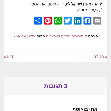
*הָהָהָ- מָ-ן! דֶשָׁה אֶל לִיבְרוֹ!!!- תעזבי את הספר
*בַּסְטָה -מספיק
Pinterest
Share
WhatsApp
Twitter
LinkedIn
Facebook
Email
פורסם ב:
סיפורים ושירים למבוגרים
תגיות:
לדינו
,
עם אמא
« הקודם
הבא »
3 תגובות
אתי בן-יוסף