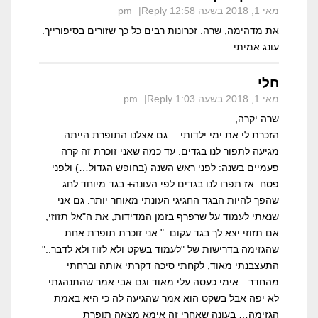
מאי 1, 2018 בשעה 12:58 pm
Reply
את מדהימה, שרה. זכרונות רבים כל כך שזורים בסיפורייך.
עונג אמיתי.
חלי
מאי 1, 2018 בשעה 1:03 pm
Reply
שרה יקרה,
הזכרת לי את ימי ילדותי… גם אצלנו התופרת הייתה
מגיעה לתפור לנו בגדים. עד כמה שאני זוכרת זה קרה
פעמיים בשנה: לפני ראש השנה (בחופש הגדול…) ולפני
פסח. אז תפרו לנו בגדים לפי העונה+ בגד מיוחד לחג
שהפך להיות הבגד החגיגי העונתי מאוחר יותר. גם אני
שנאתי לעמוד על שרפרף בזמן המדידות, את ה"אל תזוזי,
אם תזוזי יצא לך בגד עקום.." אני זוכרת תופרת אחת
שהגזימה בדרישות של "לעמוד בשקט ולא לזוז ולא לדבר.."
התעצבנתי מאוד, לקחתי סיכה דקרתי אותה וברחתי
מהחדר…אימי כעסה עלי מאוד וגם אבי אמר שהתנהגתי
לא יפה אבל בשקט הוא אמר שהגיעה לה כי היא באמת
הגזימה… בעונה שאחרי זה אימא מצאה תופרת