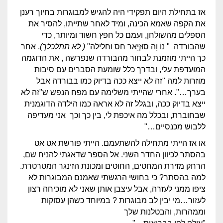
אז בתחילת היום תפקידי היה להגיש למבוגרות בחיוך רענן
את הקפה שאמא הכינה, ומיד לאחר שתייתו, להסיר את
הספלים מהשולחן, ועמם כל חפץ חשוד ומיותר, כדי
שהבורדה " נוֹ וָה סוּזְיָאר חס וחלילה"
( לא תתלכלך)
. אחר
כך הייתי מוזמנת לבחור מהבורדה שנפרשה , את הדוגמה
המועדפת עלי, ובדרך כלל שומעת הסברים עם סיבות
מוזרות למה "זה לא ייצא ככה בדיוק כמו בבורדה אבל
בערך…". אחרי שהייתי משלימה עם מפח הנפש ש"זה לא
ייצא בדיוק ככה, ובגלל זה לא אראה כמו הילדה הדוגמנית
שבחוברת, ובכלל מה איכפת לי, בין כך וכך אני מעדיפה
ללבוש מכנסיים…"
או אז הייתי מתחילה להשתעמם. הייתי פורשת אט אט
בהסתר לכיוון החדר השני. אל הספר שדאגתי להניח שם,
הרחק מזירת המחטים, החוטים ומכונת הזינגר המטרטרת.
למה בהסתר? כי בחושי הרגשתי שאמנם המבוגרות לא
ציפו ממני לעזרה, אבל עיצבן אותן שאני לא מוכיחה רצון
לעזור…מי יבין לב מבוגרות ? במיוחד כשהן עסוקות
וממהרות, והבטלנות שלך