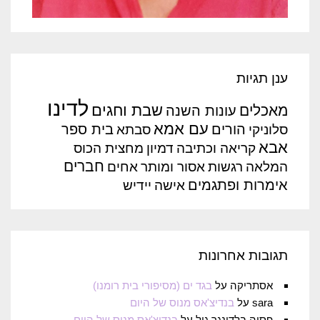
ענן תגיות
לדינו
שבת וחגים
מאכלים
עונות השנה
עם אמא
הורים
בית ספר
סלוניקי
סבתא
אבא
קריאה וכתיבה
דמיון
מחצית הכוס
חברים
המלאה
רגשות
אסור ומותר
אחים
אימרות ופתגמים
אישה
יידיש
תגובות אחרונות
אסתריקה
על
בגד ים (מסיפורי בית רומנו)
sara
על
בנדיצ'אס מנוס של היום
פסיה בלדינגר גיל
על
בנדיצ'אס מנוס של היום