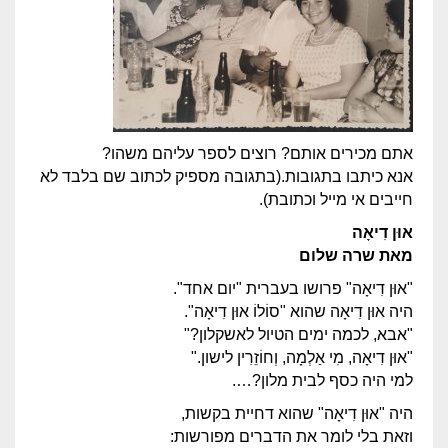
אתם מכירים אותם? רוצים לספר עליהם משהו?
אנא כיתבו בתגובות.(בתגובה מספיק לכתוב שם בלבד לא
חייבים אי מייל וכתובת).
אוּן דִיאָה
מאת שרה שלום
"אוּן דִיאָה" פרושו בעברית "יום אחד".
היה אוּן דִיאָה שהוא "סוֹלוֹ אוּן דִיאָה".
"אבא, לכמה ימים הטיול לאשקלון?"
"אוּן דִיאָה, מִי אַלְמָה, וְחוֹזֵרִין לישון."
למי היה כסף לבית מלון?….
היה "אוּן דִיאָה" שהוא דחיית בקשות,
וזאת בלי לומר את הדברים מפורשות: