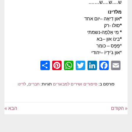
ש….ש….ש…….
מלדינו
*
אוּן דִיאָה –יום אחד
*
סולו -רק
*
מִי אַלְמָה-נשמתי
*
בִינוֹ אוּן –בא
*פַּפַּס – כומר
*אוּן גִ'ידְיוֹ –יהודי
Pinterest
Share
WhatsApp
Twitter
LinkedIn
Facebook
Email
פורסם ב:
סיפורים ושירים למבוגרים
תגיות:
חברים
,
לדינו
« הקודם
הבא »