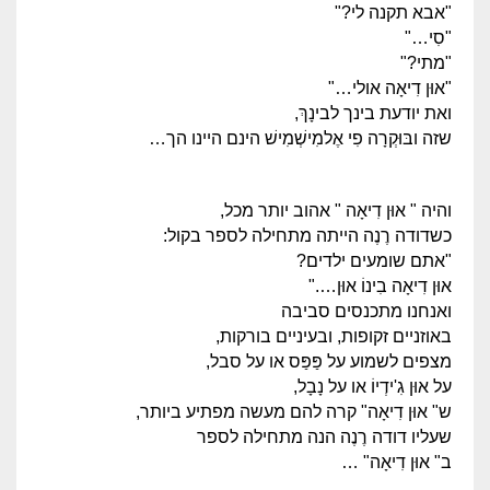
"אבא תקנה לי?"
"סִי…"
"מתי?"
"אוּן דִיאָה אולי…"
ואת יודעת בינך לבינָךְ,
שזה ובּוּקְרָה פִי אֶלמִישְׁמִישׁ הינם היינו הך…
והיה " אוּן דִיאָה " אהוב יותר מכל,
כשדודה רֶנֶה הייתה מתחילה לספר בקול:
"אתם שומעים ילדים?
אוּן דִיאָה בִינוֹ אוּן…."
ואנחנו מתכנסים סביבה
באוזניים זקופות, ובעיניים בורקות,
מצפים לשמוע על פַּפַּס או על סבל,
על אוּן גִ'ידְיוֹ או על נָבָל,
ש" אוּן דִיאָה" קרה להם מעשה מפתיע ביותר,
שעליו דודה רֶנֶה הנה מתחילה לספר
ב" אוּן דִיאָה" …