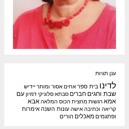
ענן תגיות
לדינו
בית ספר
אחים
אסור ומותר
יידיש
שבת וחגים
עם
חברים
סבתא
סלוניקי
דמיון
אמא
אבא
רגשות
מחצית הכוס המלאה
עונות השנה
אימרות
קריאה וכתיבה
אישה
מאכלים
ופתגמים
הורים