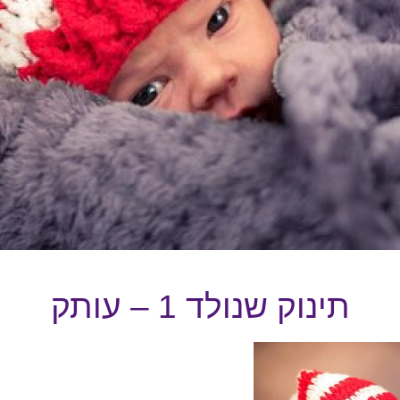
‏‏תינוק שנולד 1 – עותק