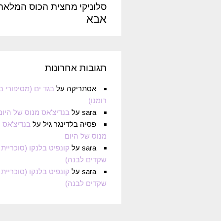
סלוניקי
מחצית הכוס המלאה
אבא
תגובות אחרונות
אסתריקה
על
בגד ים (מסיפורי ב
רומנו)
sara
על
בנדיצ'אס מנוס של היום
פסיה בלדינגר גיל
על
בנדיצ'אס
מנוס של היום
sara
על
קונפיט בלנקו (סוכריית
שקדים לבנה)
sara
על
קונפיט בלנקו (סוכריית
שקדים לבנה)