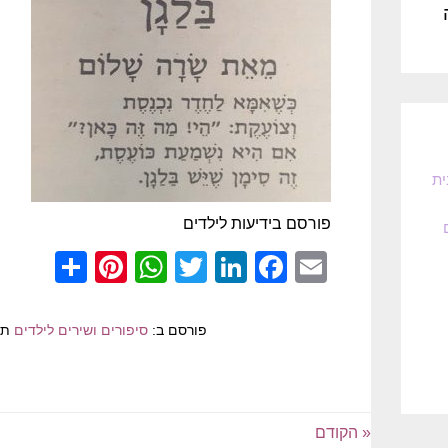
ית
פורסם בידיעות לילדים
nterest
hare
WhatsApp
Twitter
LinkedIn
Facebook
Email
פורסם ב:
סיפורים ושירים לילדים
תג
« הקודם