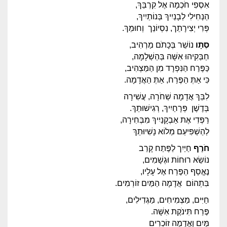
אִסְפִי חֹכְמָה אֶל קִרְבֵּךְ,
הַנְחִילִי לְבָנַיִיךְ בְּנוֹתַיִיךְ,
פְּרִי יְצִירָתֵך, נִסְיוֹנֵך וְחוּמֵךְ.
סְתָו
נוֹשֵׁר בְּכָתֹם מַרְהִיב,
חַבְּקִיהוּ אִשָּׁה בְּהַשְׁלָמָה,
כַּפֶּרַח הַנִּפְרָד מִן הַמַּצְהִיב,
כִּי אַתְּ הַפֶּרַח, אַתְּ הַאֲדָמָה.
לִבֵּךְ אֲדָמָה שְׁחֹרָה, עֲשִׁירָה
בְּדֶשֶׁן פְּרָחַיִיךְ, רְגִישׁוּתֵךְ.
רַפְּדִי אֶת אַבְקָנַיִיךְ מִבְּחִירָה,
לְהַשְׁפִּיעַם מְלוֹא נָשִׁיוּתֵךְ
חֹרֶף
חַיַּיִך לַפֶּתַח קָרַב
נוֹשֵׂא רוּחוֹת וּגְשָׁמִים,
נֶאֱסַף הַפֶּרַח אֶל עָלָיו,
בִּתְהוֹם אֲדָמָה הַמַּיִם זוֹרְמִים.
חַיִּים, מַצְמִיחִים, מַגְדִילִים,
פֶּרַח תִּינֹקֶת אִשָּׁה.
מַּיִם וַאֲדָמָה זוֹכְרִים