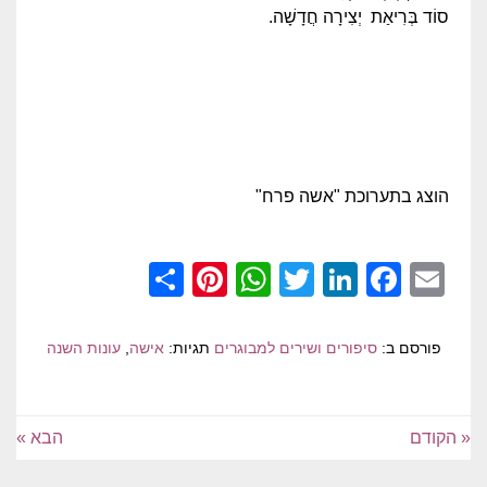
סוֹד בְּרִיאַת יְצִירָה חֲדָשָׁה.
הוצג בתערוכת "אשה פרח"
Pinterest
Share
WhatsApp
Twitter
LinkedIn
Facebook
Email
פורסם ב:
סיפורים ושירים למבוגרים
תגיות:
אישה
,
עונות השנה
« הקודם
הבא »