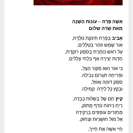
אִשָּׁה
פֶּרַח
–
עוֹנוֹת הַשָּׁנָה
מאת
שָׂרה שלוֹם
אָבִיב
בְּפֶרַח תִּינֹקֶת נוֹלֶדֶת,
אוֹר שֶׁמֶש זוֹהֵר בִּטְלָלִים,
עַל רֹאש כּוֹתֶרֶת בְּסֹמֶק רוֹקֶדֶת,
חֶדְוַת יְצִירָה אַף בִּלְחִי צְלָלִים.
כִּי אוֹר הוּא מְקוֹר הַצֵּל,
וּפְרִיחָה תִּגְרוֹם נְבִילָה.
סֹמֶק דּוֹהֶה וְאוֹזֵל,
וּבְקֵץ כָּל לֵידָה קְמִילָה.
קַיִץ
חַם שֶׁל בַּשְׁלוּת כְּבֵדָה,
רֵיחַ נִיחוֹח נוֹדֵף מָתוֹק,
מְחַזְּרִים עוֹפֵפִים בִּרְקִידָה
אֶל מוּל חוּשָׁנִיוּת וּצְחוֹק.
חַיִּי אִשָּׁה אֶת חַיַּיִךְ,