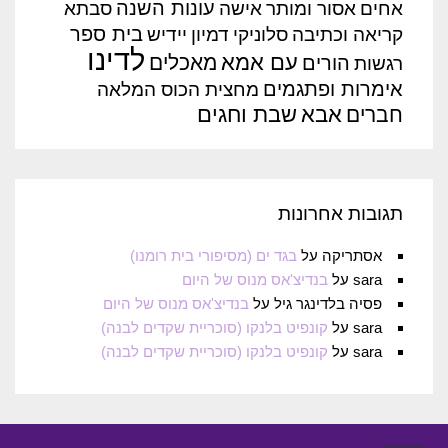
עונות השנה
אחים
אסור ומותר
אישה
סבתא
בית ספר
קריאה וכתיבה
סלוניקי
דמיון
יידיש
לדינו
עם אמא
מאכלים
הורים
רגשות
אימרות ופתגמים
מחצית הכוס המלאה
אבא
שבת וחגים
חברים
תגובות אחרונות
אסתריקה
על
בגד ים (מסיפורי בית רומנו)
sara
על
בנדיצ'אס מנוס של היום
פסיה בלדינגר גיל
על
בנדיצ'אס מנוס של היום
sara
על
קונפיט בלנקו (סוכריית שקדים לבנה)
sara
על
קונפיט בלנקו (סוכריית שקדים לבנה)